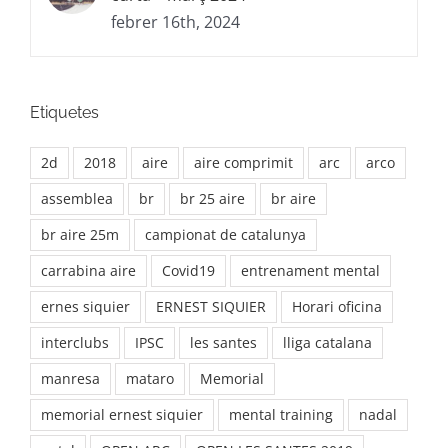
febrer 16th, 2024
Etiquetes
2d
2018
aire
aire comprimit
arc
arco
assemblea
br
br 25 aire
br aire
br aire 25m
campionat de catalunya
carrabina aire
Covid19
entrenament mental
ernes siquier
ERNEST SIQUIER
Horari oficina
interclubs
IPSC
les santes
lliga catalana
manresa
mataro
Memorial
memorial ernest siquier
mental training
nadal