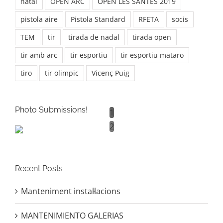
natal
OPEN ARC
OPEN LES SANTES 2019
pistola aire
Pistola Standard
RFETA
socis
TEM
tir
tirada de nadal
tirada open
tir amb arc
tir esportiu
tir esportiu mataro
tiro
tir olimpic
Vicenç Puig
Photo Submissions!
1
2
Recent Posts
Manteniment instal·lacions
MANTENIMIENTO GALERIAS