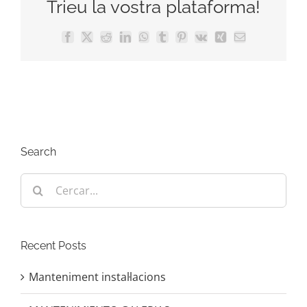
Trieu la vostra plataforma!
Facebook
X
Reddit
LinkedIn
WhatsApp
Tumblr
Pinterest
Vk
Xing
Email:
Search
Cerca
…
Recent Posts
Manteniment instal·lacions