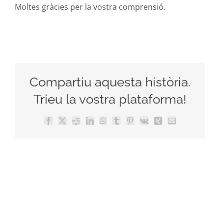
Moltes gràcies per la vostra comprensió.
Compartiu aquesta història.
Trieu la vostra plataforma!
Facebook
X
Reddit
LinkedIn
WhatsApp
Tumblr
Pinterest
Vk
Xing
Email: