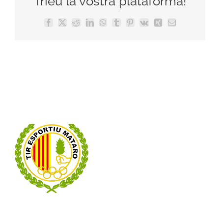
Trieu la vostra plataforma!
Facebook
X
Reddit
LinkedIn
WhatsApp
Tumblr
Pinterest
Vk
Xing
Email: