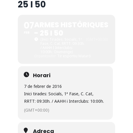
25 I 50
07
ARMES HISTÒRIQUES
- 25 I 50
FEB
(Inici Tirades: Socials, 1ª
(GMT+00:00)
Fase, C. Cat, RRTT: 09:30h.
/ AAHH I Interclubs:
10:00h.: Diumenge)
Organitzador
Tir esportiu Mataró
Horari
7 de febrer de 2016
Inici tirades: Socials, 1ª Fase, C. Cat,
RRTT: 09:30h. / AAHH i Interclubs: 10:00h.
(GMT+00:00)
Adreça