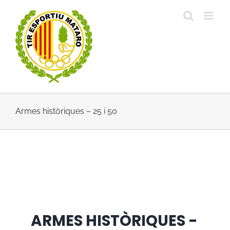
Skip
to
content
Armes històriques – 25 i 50
ARMES HISTÒRIQUES -